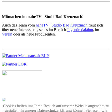
Mitmachen im naheTV | StudioBad Kreuznach!
Auch das Team vom
naheTV | Studio Bad Kreuznach
freut sich
über neue Interessierte, sei es im Bereich
Jugendredaktion
, im
Verein
oder als neue Produzenten.
Cookies helfen uns Ihren Besuch auf unserer Website angenehm zu
gestalten. In unserer Datenschutzerklärung können Sie lesen, wie
© 2013 Offener Kanal Idar-Oberstein/Herrstein e.V. | All rights